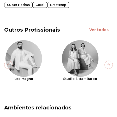
Super Pedras
Coral
Brastemp
Outros Profissionais
Ver todos
Previous slide
Next
Leo Magno
Studio Sitta + Barbo
Ambientes relacionados