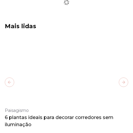
Mais lidas
Previous slide
Next
Paisagismo
6 plantas ideais para decorar corredores sem
iluminação