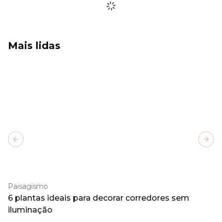
Mais lidas
Previous slide
Next
Paisagismo
6 plantas ideais para decorar corredores sem
iluminação