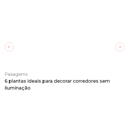
Previous slide
Next
Paisagismo
6 plantas ideais para decorar corredores sem
iluminação