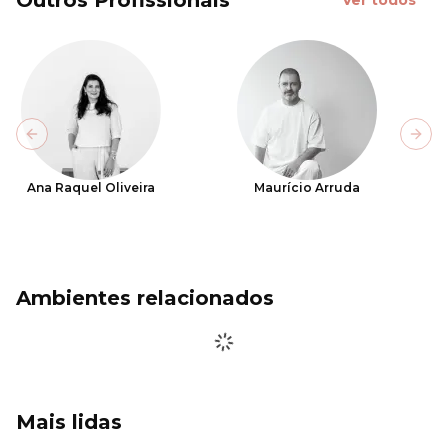
Outros Profissionais
Ver todos
Previous slide
Next
Ana Raquel Oliveira
Maurício Arruda
Ambientes relacionados
Mais lidas