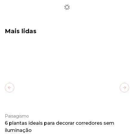
Mais lidas
Previous slide
Next
Paisagismo
6 plantas ideais para decorar corredores sem
iluminação