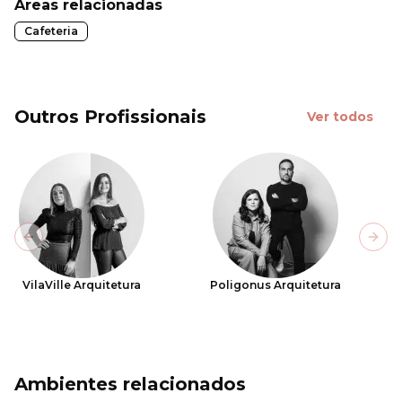
Áreas relacionadas
Cafeteria
Outros Profissionais
Ver todos
Previous slide
Next
VilaVille Arquitetura
Poligonus Arquitetura
Ambientes relacionados