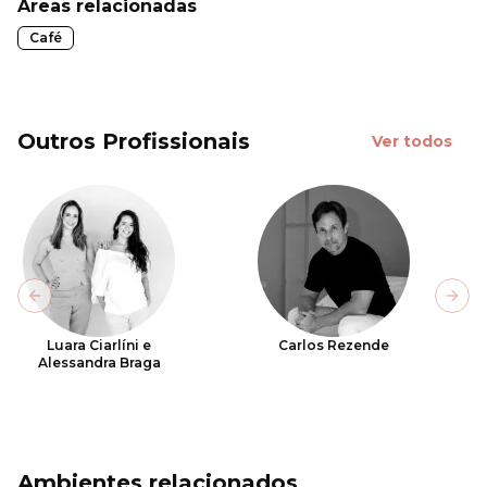
Áreas relacionadas
Café
Outros Profissionais
Ver todos
Previous slide
Next
Luara Ciarlíni e
Carlos Rezende
Alessandra Braga
Ambientes relacionados