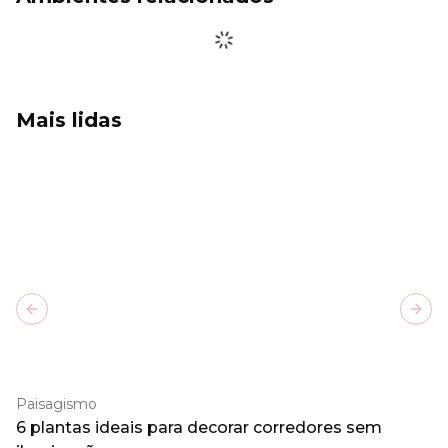
Mais lidas
Previous slide
Next
Paisagismo
6 plantas ideais para decorar corredores sem