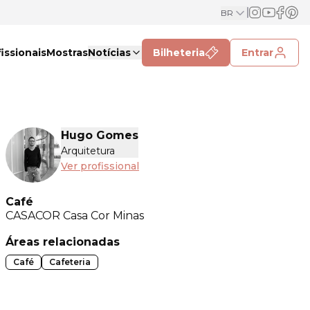
BR
issionais
Mostras
Notícias
Bilheteria
Entrar
Hugo Gomes
Arquitetura
Ver profissional
Café
CASACOR
Casa Cor Minas
Áreas relacionadas
Café
Cafeteria