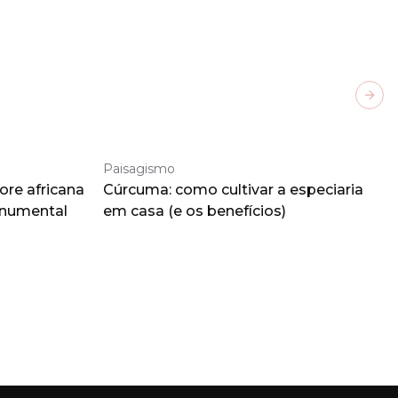
Next
Paisagismo
ore africana
Cúrcuma: como cultivar a especiaria
onumental
em casa (e os benefícios)