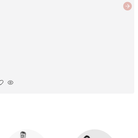
Next
ar link