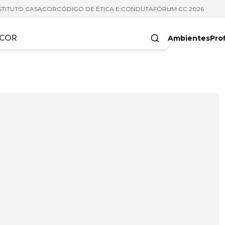
STITUTO CASACOR
CÓDIGO DE ÉTICA E CONDUTA
FÓRUM CC 2026
Ambientes
Prof
racteres