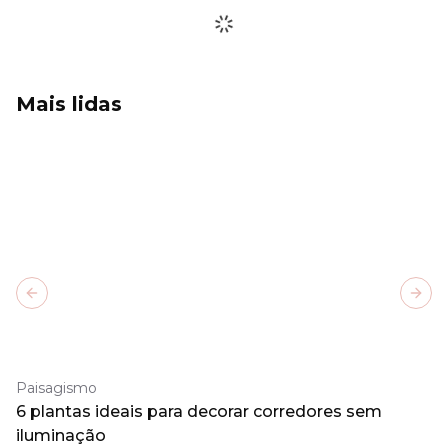
Mais lidas
Previous slide
Next
Paisagismo
6 plantas ideais para decorar corredores sem
iluminação