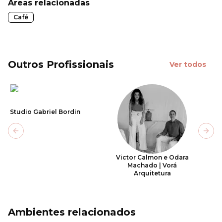
Áreas relacionadas
Café
Outros Profissionais
Ver todos
Studio Gabriel Bordin
Previous slide
Next
Victor Calmon e Odara
Machado | Vorá
Arquitetura
Ambientes relacionados