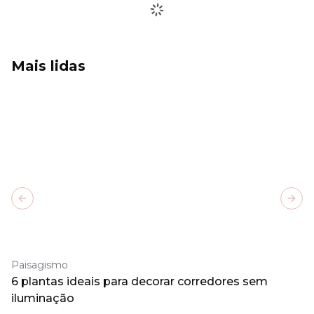
Mais lidas
Previous slide
Next
Paisagismo
6 plantas ideais para decorar corredores sem
iluminação