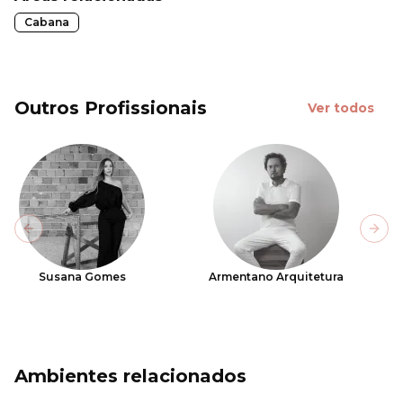
Cabana
Outros Profissionais
Ver todos
Previous slide
Next
Susana Gomes
Armentano Arquitetura
Ambientes relacionados