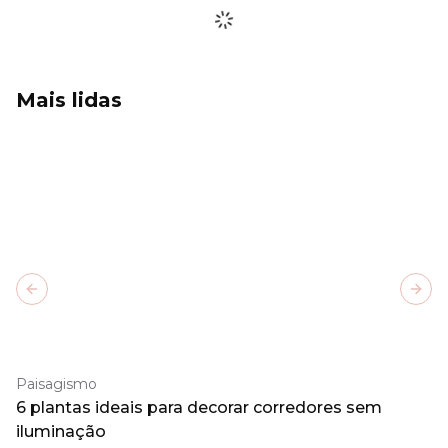
Mais lidas
Previous slide
Next
Paisagismo
6 plantas ideais para decorar corredores sem
iluminação