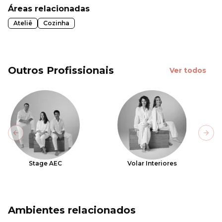
Áreas relacionadas
Ateliê
Cozinha
Outros Profissionais
Ver todos
Previous slide
Next
Stage AEC
Volar Interiores
Ambientes relacionados