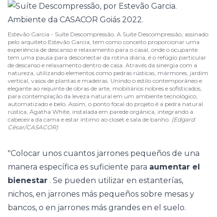
Estevão Garcia - Suíte Descompressão. A Suíte Descompressão, assinado
pelo arquiteto Estevão Garcia, tem como conceito proporcionar uma
experiência de descanso e relaxamento para o casal, onde o ocupante
tem uma pausa para desconectar da rotina diária, é o refúgio particular
de descanso e relaxamento dentro de casa. Através da sinergia com a
natureza, utilizando elementos como pedras rústicas, mármores, jardim
vertical, vasos de plantas e madeiras. Unindo o estilo contemporâneo e
elegante ao requinte de obras de arte, mobiliários nobres e sofisticados,
para contemplação da leveza natural em um ambiente tecnológico,
automatizado e belo. Assim, o ponto focal do projeto é a pedra natural
rústica, Ágatha White, instalada em parede orgânica, integrando a
cabeceira da cama e estar íntimo ao closet e sala de banho.
(Edgard
César/CASACOR)
"Colocar unos cuantos jarrones pequeños de una
manera específica es suficiente para
aumentar el
bienestar
. Se pueden utilizar en estanterías,
nichos, en jarrones más pequeños sobre mesas y
bancos, o en jarrones más grandes en el suelo.