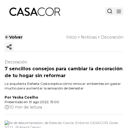
Volver
Início
Notícias
Decoración
Copiar enlace
Decoración
7 sencillos consejos para cambiar la decoración
de tu hogar sin reformar
La arquitecta Rafaela Costa explica cómo renovar ambientes sin gastar
mucho para aumentar la sensación de bienestar
Por
Yeska Coelho
Presentado en
19 ago 2022, 15:00
10 min de leitura
Suite de descompresión, de Estevão García. Entorno CASACOR Goiás
2022.
(
Edgard César
)