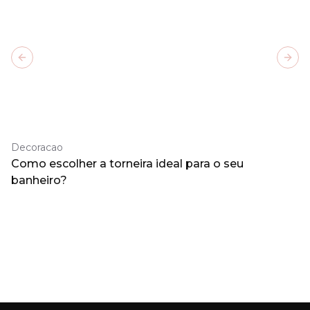
Previous slide
Next
Decoracao
Como escolher a torneira ideal para o seu
banheiro?