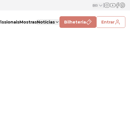
BR
issionais
Mostras
Notícias
Bilheteria
Entrar