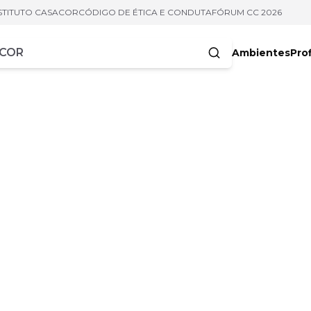
STITUTO CASACOR
CÓDIGO DE ÉTICA E CONDUTA
FÓRUM CC 2026
Ambientes
Prof
racteres