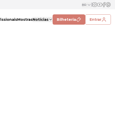
BR
issionais
Mostras
Notícias
Bilheteria
Entrar