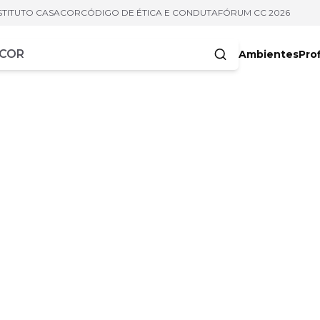
STITUTO CASACOR
CÓDIGO DE ÉTICA E CONDUTA
FÓRUM CC 2026
Ambientes
Prof
racteres