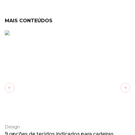
MAIS CONTEÚDOS
Previous slide
Next
Design
9 opções de tecidos indicados para cadeiras