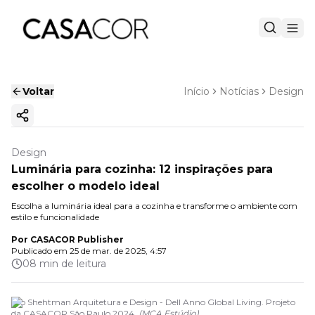
Voltar
Início
Notícias
Design
Copiar link
Design
Luminária para cozinha: 12 inspirações para
escolher o modelo ideal
Escolha a luminária ideal para a cozinha e transforme o ambiente com
estilo e funcionalidade
Por
CASACOR Publisher
Publicado em
25 de mar. de 2025, 4:57
08 min de leitura
Leo Shehtman Arquitetura e Design - Dell Anno Global Living. Projeto
da CASACOR São Paulo 2024.
(
MCA Estúdio
)