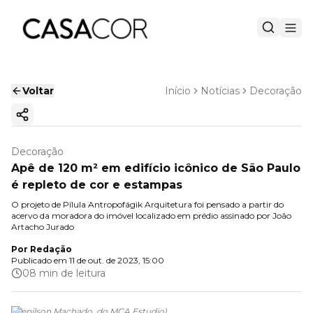
Voltar
Início
Notícias
Decoração
Copiar link
Decoração
Apê de 120 m² em edifício icônico de São Paulo
é repleto de cor e estampas
O projeto de Pílula Antropofágik Arquitetura foi pensado a partir do
acervo da moradora do imóvel localizado em prédio assinado por João
Artacho Jurado
Por
Redação
Publicado em
11 de out. de 2023, 15:00
08 min de leitura
(
Denilson Machado, do MCA Estudio
)