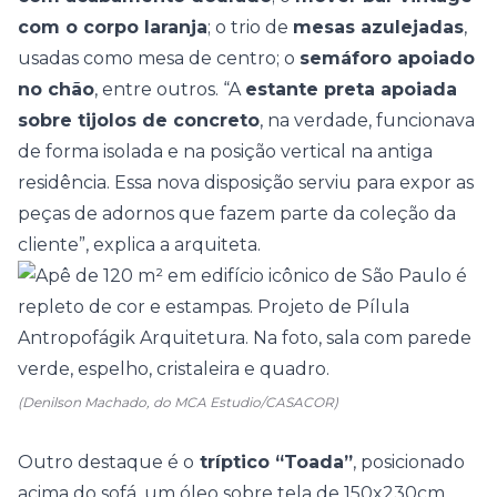
com o corpo laranja
; o trio de
mesas azulejadas
,
usadas como mesa de centro; o
semáforo apoiado
no chão
, entre outros. “A
estante preta apoiada
sobre tijolos de concreto
, na verdade, funcionava
de forma isolada e na posição vertical na antiga
residência. Essa nova disposição serviu para expor as
peças de adornos que fazem parte da coleção da
cliente”, explica a arquiteta.
(Denilson Machado, do MCA Estudio/CASACOR)
Outro destaque é o
tríptico “Toada”
, posicionado
acima do sofá, um óleo sobre tela de 150x230cm