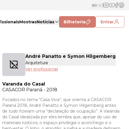
BR
issionais
Mostras
Notícias
Bilheteria
Entrar
André Panatto e Symon Hilgemberg
Arquitetura
Ver profissional
Varanda do Casal
CASACOR
Paraná - 2018
Focados no tema “Casa Viva”, que orienta a CASACOR
Paraná 2018, André Panatto e Symon Hilgemberg antes
de tudo fizeram uma “declaração de ocupação”. A Varanda
do Casal idealizada por eles lembra que, apesar do uso de
materiais rústicos, o espaço privilegia o aconchego e o
bem-estar. O linho, o algodão, a palha e a madeira definem