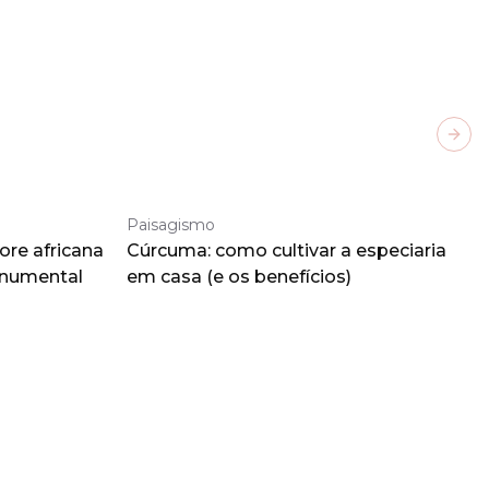
Next
Paisagismo
ore africana
Cúrcuma: como cultivar a especiaria
onumental
em casa (e os benefícios)