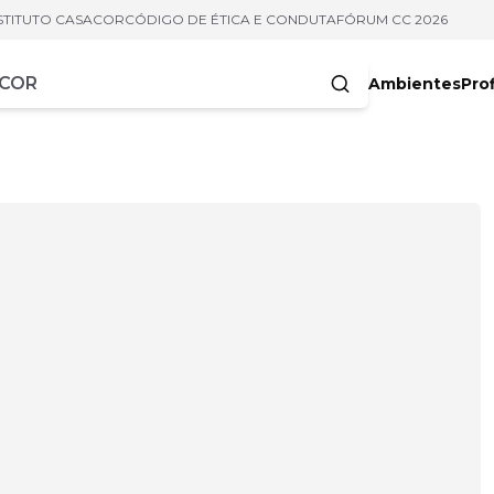
STITUTO CASACOR
CÓDIGO DE ÉTICA E CONDUTA
FÓRUM CC 2026
Ambientes
Prof
racteres