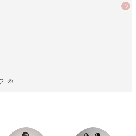
Next
ar link