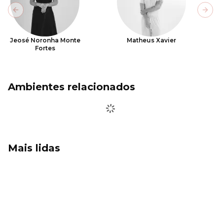
Previous slide
Next
Jeosé Noronha Monte
Matheus Xavier
Fortes
Ambientes relacionados
Mais lidas