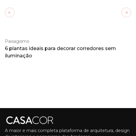
Previous slide
Next
Paisagismo
6 plantas ideais para decorar corredores sem
iluminação
A maior e mais completa plataforma de arquitetura, design