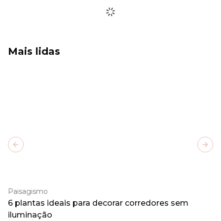
Mais lidas
Previous slide
Next
Paisagismo
6 plantas ideais para decorar corredores sem
iluminação