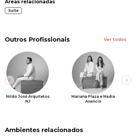
Áreas relacionadas
Suíte
Outros Profissionais
Ver todos
Previous slide
Next
Nildo José Arquitetos
Mariana Plaza e Nadia
NJ
Asencio
Ambientes relacionados