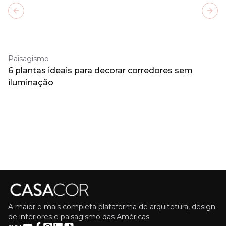
Previous slide
Next
Paisagismo
6 plantas ideais para decorar corredores sem
iluminação
A maior e mais completa plataforma de arquitetura, design
de interiores e paisagismo das Américas