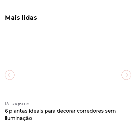
Mais lidas
Previous slide
Next
Paisagismo
6 plantas ideais para decorar corredores sem
iluminação