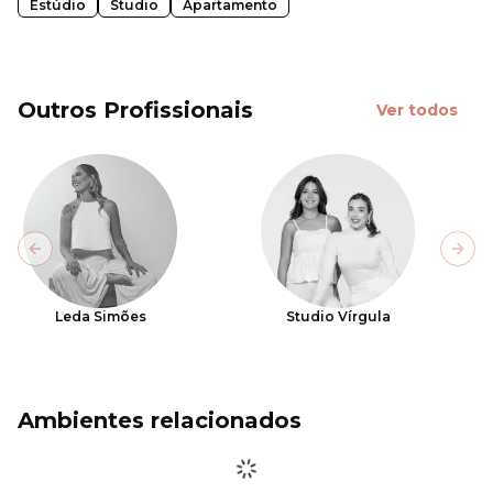
Estúdio
Studio
Apartamento
Outros Profissionais
Ver todos
Previous slide
Next
Leda Simões
Studio Vírgula
Ambientes relacionados