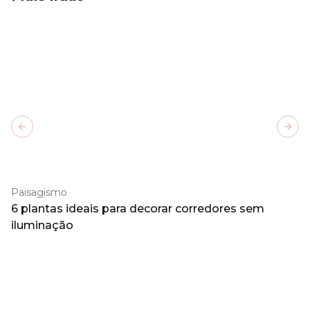
Previous slide
Next
Paisagismo
6 plantas ideais para decorar corredores sem
iluminação