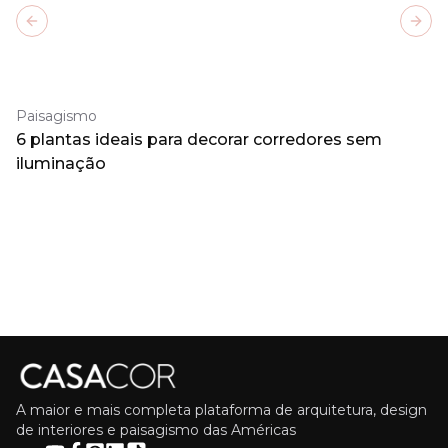
Previous slide
Next
Paisagismo
6 plantas ideais para decorar corredores sem
iluminação
A maior e mais completa plataforma de arquitetura, design
de interiores e paisagismo das Américas