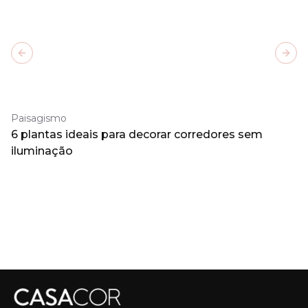
Previous slide
Next
Paisagismo
6 plantas ideais para decorar corredores sem
iluminação