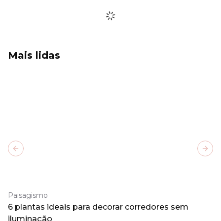
Mais lidas
Previous slide
Next
Paisagismo
6 plantas ideais para decorar corredores sem
iluminação