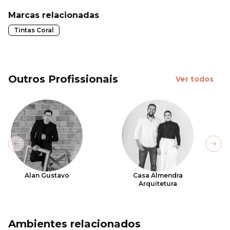
Marcas relacionadas
Tintas Coral
Outros Profissionais
Ver todos
Previous slide
Next
Alan Gustavo
Casa Almendra
Arquitetura
Ambientes relacionados