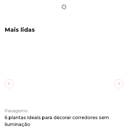
Mais lidas
Previous slide
Next
Paisagismo
6 plantas ideais para decorar corredores sem
iluminação