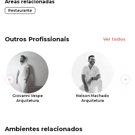
Áreas relacionadas
Restaurante
Outros Profissionais
Ver todos
Previous slide
Next
Giovanni Vespe
Nelson Machado
Arquitetura
Arquitetura
Ambientes relacionados