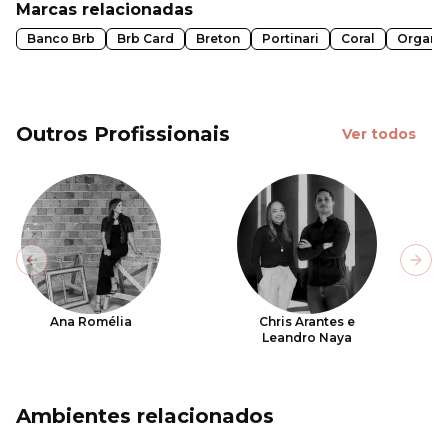
Marcas relacionadas
Banco Brb
Brb Card
Breton
Portinari
Coral
Organn
Outros Profissionais
Ver todos
Previous slide
Next
Ana Romélia
Chris Arantes e
Leandro Naya
Ambientes relacionados