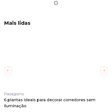
Mais lidas
Previous slide
Next
Paisagismo
6 plantas ideais para decorar corredores sem
iluminação