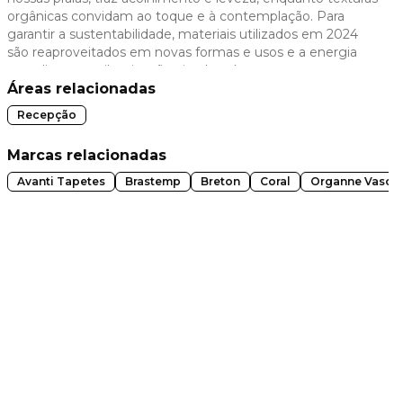
orgânicas convidam ao toque e à contemplação. Para
 slide
garantir a sustentabilidade, materiais utilizados em 2024
são reaproveitados em novas formas e usos e a energia
que alimenta a iluminação circula e é novamente
armazenada em baterias criando um ciclo contínuo.
Áreas relacionadas
Recepção
Marcas relacionadas
Avanti Tapetes
Brastemp
Breton
Coral
Organne Vasos
t slide