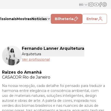
BR
issionais
Mostras
Notícias
Bilheteria
Entrar
Fernando Lanner Arquitetura
Arquitetura
Ver profissional
Raizes do Amanhã
CASACOR
Rio de Janeiro
Na nossa recepção, cada detalhe foi pensado para traduzir a
harmonia entre elegância e consciência ambiental, com
uso de materiais naturais, soluções inteligentes, design
autoral e obras de arte. A paleta de cores, inspirada nos
verdes dos biomas brasileiros e nas nuances de azuis de
nossas praias, traz acolhimento e leveza, enquanto texturas