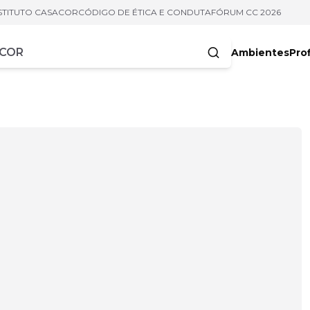
STITUTO CASACOR
CÓDIGO DE ÉTICA E CONDUTA
FÓRUM CC 2026
Ambientes
Prof
racteres