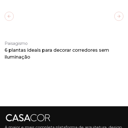
Previous slide
Next
Paisagismo
6 plantas ideais para decorar corredores sem
iluminação
A maior e mais completa plataforma de arquitetura, design