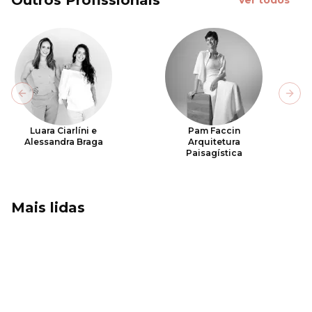
Previous slide
Next
Luara Ciarlíni e
Pam Faccin
Alessandra Braga
Arquitetura
Paisagística
Mais lidas