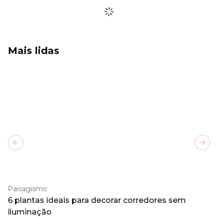
Mais lidas
Previous slide
Next
Paisagismo
6 plantas ideais para decorar corredores sem
iluminação