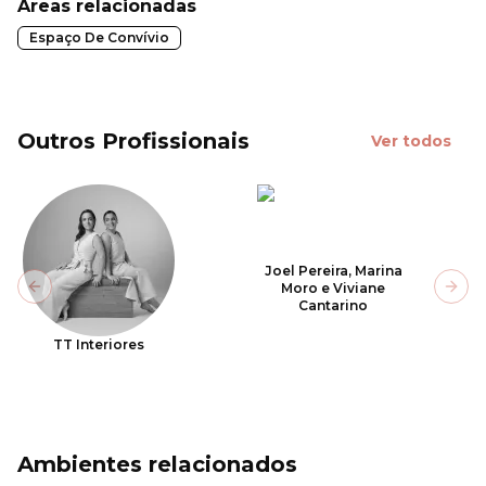
Áreas relacionadas
Espaço De Convívio
Outros Profissionais
Ver todos
Joel Pereira, Marina
Moro e Viviane
Previous slide
Next
Cantarino
TT Interiores
Ambientes relacionados