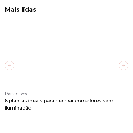
Mais lidas
Previous slide
Next
Paisagismo
6 plantas ideais para decorar corredores sem
iluminação