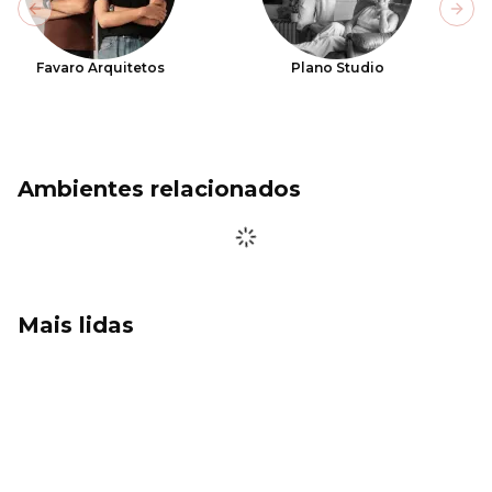
Previous slide
Next
Favaro Arquitetos
Plano Studio
Ambientes relacionados
Mais lidas