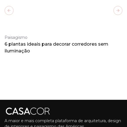
Previous slide
Next
Paisagismo
6 plantas ideais para decorar corredores sem
iluminação
A maior e mais completa plataforma de arquitetura, design
de interiores e paisagismo das Américas