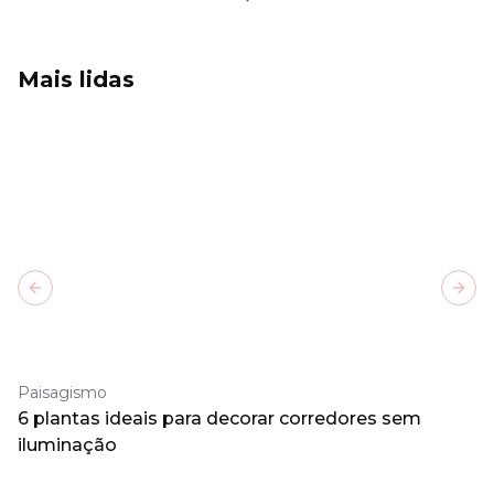
Mais lidas
Previous slide
Next
Paisagismo
6 plantas ideais para decorar corredores sem
iluminação