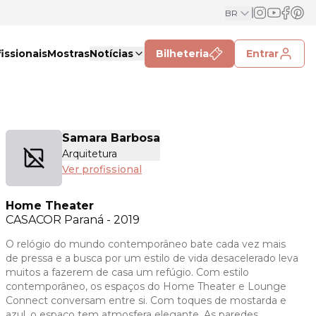
BR
issionais
Mostras
Notícias
Bilheteria
Entrar
Samara Barbosa
Arquitetura
Ver profissional
Home Theater
CASACOR
Paraná - 2019
O relógio do mundo contemporâneo bate cada vez mais
de pressa e a busca por um estilo de vida desacelerado leva
muitos a fazerem de casa um refúgio. Com estilo
contemporâneo, os espaços do Home Theater e Lounge
Connect conversam entre si. Com toques de mostarda e
azul, o espaço tem atmosfera elegante. As paredes