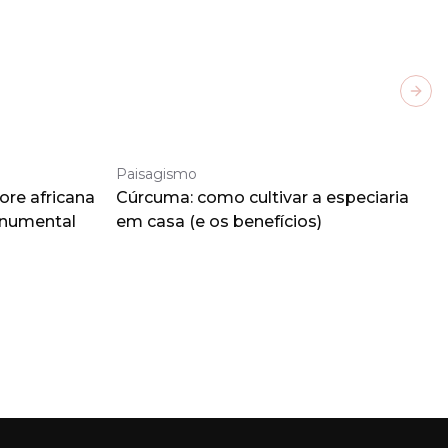
Next
Paisagismo
ore africana
Cúrcuma: como cultivar a especiaria
onumental
em casa (e os benefícios)