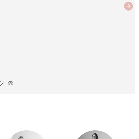
Next
ar link