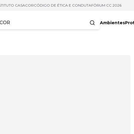
STITUTO CASACOR
CÓDIGO DE ÉTICA E CONDUTA
FÓRUM CC 2026
Ambientes
Prof
racteres