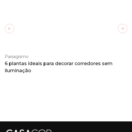
Previous slide
Next
Paisagismo
6 plantas ideais para decorar corredores sem
iluminação