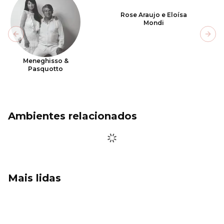
Rose Araujo e Eloísa
Mondi
Previous slide
Next
Meneghisso &
Pasquotto
Ambientes relacionados
Mais lidas