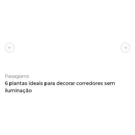
Previous slide
Next
Paisagismo
6 plantas ideais para decorar corredores sem
iluminação