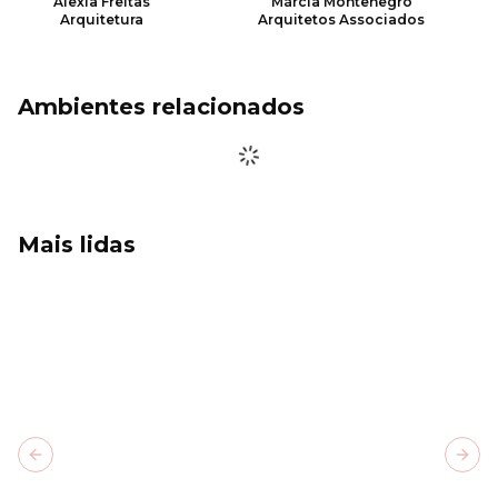
Alexia Freitas
Márcia Montenegro
Arquitetura
Arquitetos Associados
Ambientes relacionados
Mais lidas
Previous slide
Next