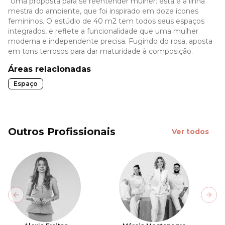
Uma proposta para se reentender mulher: esta é a linha
mestra do ambiente, que foi inspirado em doze ícones
femininos. O estúdio de 40 m2 tem todos seus espaços
integrados, e reflete a funcionalidade que uma mulher
moderna e independente precisa. Fugindo do rosa, aposta
em tons terrosos para dar maturidade à composição.
Áreas relacionadas
Espaço
Outros Profissionais
Ver todos
Previous slide
Next