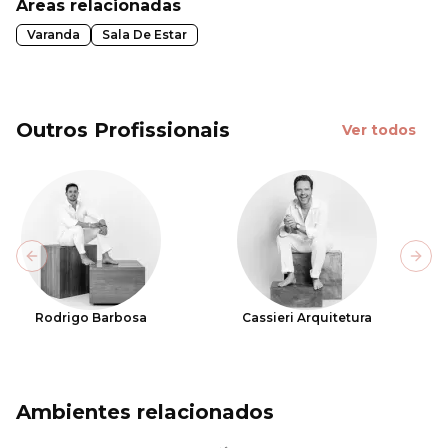
Áreas relacionadas
Varanda
Sala De Estar
Outros Profissionais
Ver todos
Previous slide
Next
Rodrigo Barbosa
Cassieri Arquitetura
Ambientes relacionados