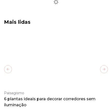
Mais lidas
Previous slide
Next
Paisagismo
6 plantas ideais para decorar corredores sem
iluminação