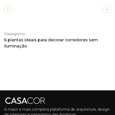
Previous slide
Next
Paisagismo
6 plantas ideais para decorar corredores sem
iluminação
A maior e mais completa plataforma de arquitetura, design
de interiores e paisagismo das Américas