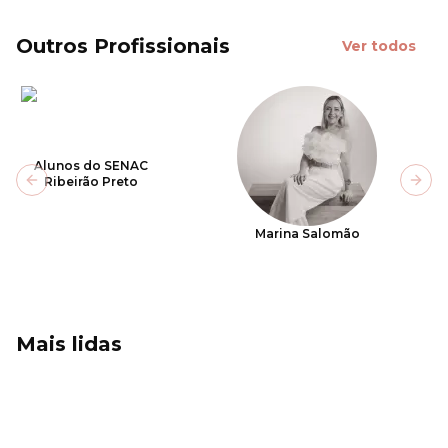
Outros Profissionais
Ver todos
Alunos do SENAC
Ribeirão Preto
Previous slide
Next
Marina Salomão
Mais lidas