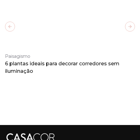
Previous slide
Next
Paisagismo
6 plantas ideais para decorar corredores sem
iluminação