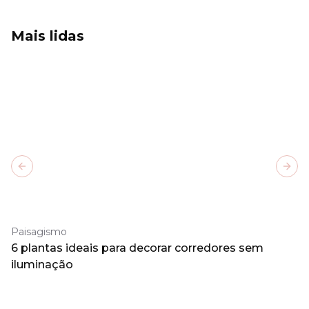
Mais lidas
Previous slide
Next
Paisagismo
6 plantas ideais para decorar corredores sem
iluminação