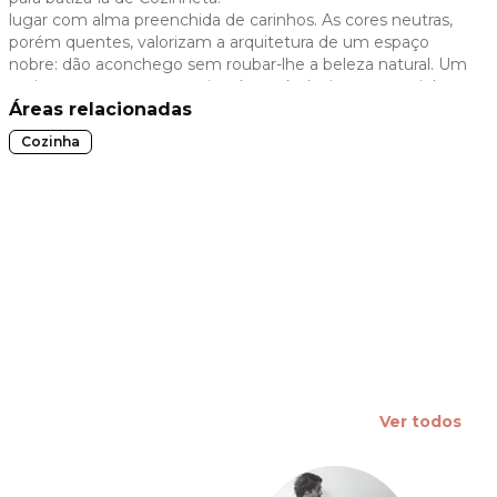
lugar com alma preenchida de carinhos. As cores neutras,
 slide
porém quentes, valorizam a arquitetura de um espaço
nobre: dão aconchego sem roubar-lhe a beleza natural. Um
projeto que mostra que, sim, é possível criar uma cozinha
pequena com identidade e beleza, uma proposta viável
Áreas relacionadas
que pode caber em qualquer bolso.
Cozinha
Ver todos