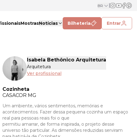
BR
issionais
Mostras
Notícias
Bilheteria
Entrar
Isabela Bethônico Arquitetura
Arquitetura
Ver profissional
Cozinheta
CASACOR
MG
Um ambiente, vários sentimentos, memórias e
acontecimentos. Fazer dessa pequena cozinha um espaço
real para pessoas reais foi o que
permitiu amarrar, de forma inspirada, o projeto desse
universo tão particular. As dimensões reduzidas serviram
para batizá-la de Cozinheta: