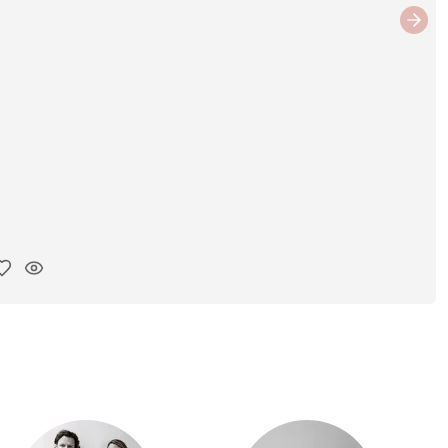
Next
ar link