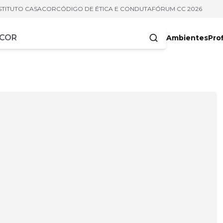
STITUTO CASACOR
CÓDIGO DE ÉTICA E CONDUTA
FÓRUM CC 2026
Ambientes
Prof
racteres