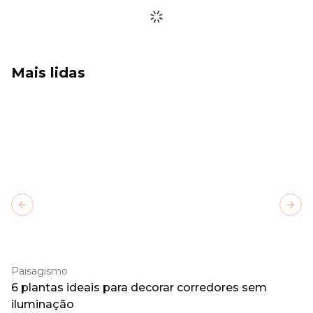
Mais lidas
Previous slide
Next
Paisagismo
6 plantas ideais para decorar corredores sem
iluminação