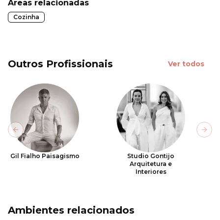
Áreas relacionadas
Cozinha
Outros Profissionais
Ver todos
Previous slide
Next
Gil Fialho Paisagismo
Studio Gontijo
Arquitetura e
Interiores
Ambientes relacionados