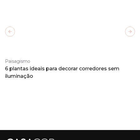
Previous slide
Next
Paisagismo
6 plantas ideais para decorar corredores sem
iluminação