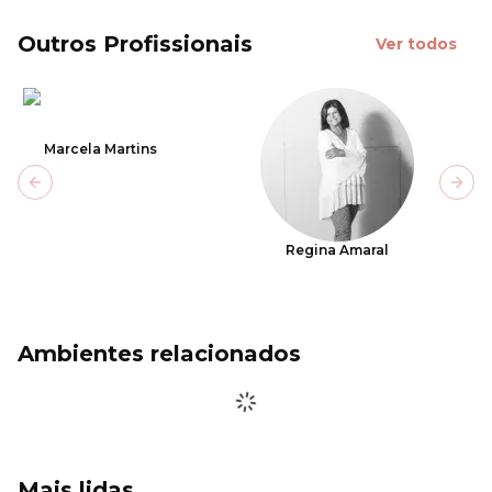
Outros Profissionais
Ver todos
Marcela Martins
Previous slide
Next
Regina Amaral
Ambientes relacionados
Mais lidas