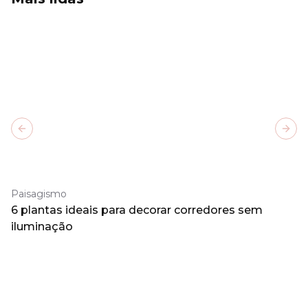
Previous slide
Next
Paisagismo
6 plantas ideais para decorar corredores sem
iluminação