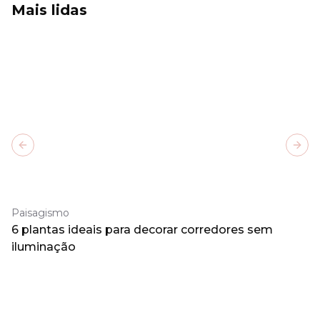
Mais lidas
Previous slide
Next
Paisagismo
6 plantas ideais para decorar corredores sem
iluminação