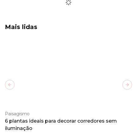
Mais lidas
Previous slide
Next
Paisagismo
6 plantas ideais para decorar corredores sem
iluminação