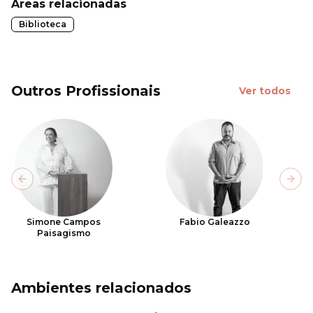
Áreas relacionadas
Biblioteca
Outros Profissionais
Ver todos
Previous slide
Next
Simone Campos
Fabio Galeazzo
Paisagismo
Ambientes relacionados