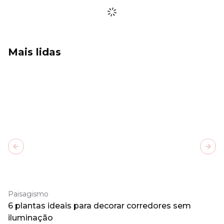
Mais lidas
Previous slide
Next
Paisagismo
6 plantas ideais para decorar corredores sem
iluminação