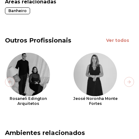
Áreas relacionadas
Banheiro
Outros Profissionais
Ver todos
Previous slide
Next
Rosaneli Edington
Jeosé Noronha Monte
Arquitetos
Fortes
Ambientes relacionados