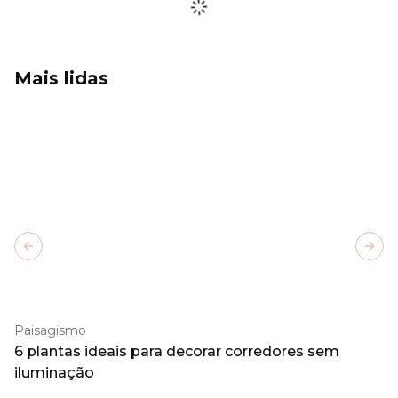
Mais lidas
Previous slide
Next
Paisagismo
6 plantas ideais para decorar corredores sem
iluminação