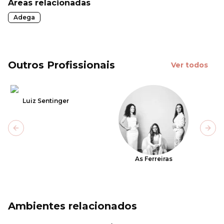
Áreas relacionadas
Adega
Outros Profissionais
Ver todos
Luiz Sentinger
Previous slide
Next
As Ferreiras
Ambientes relacionados